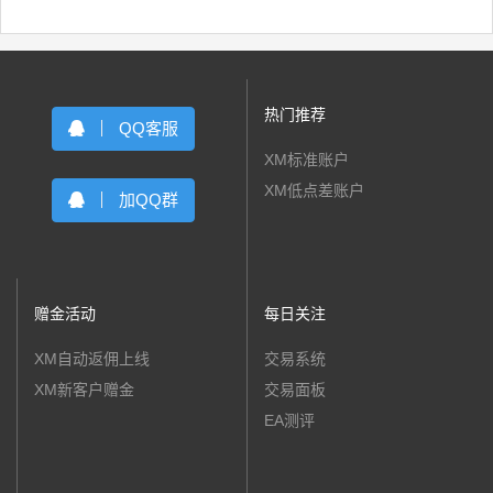
热门推荐
QQ客服
XM标准账户
XM低点差账户
加QQ群
赠金活动
每日关注
XM自动返佣上线
交易系统
XM新客户赠金
交易面板
EA测评