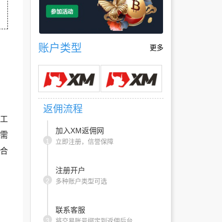
账户类型
更多
返佣流程
工
加入XM返佣网
需
1
立即注册，信誉保障
合
注册开户
2
多种账户类型可选
联系客服
3
将交易账号绑定到返佣后台