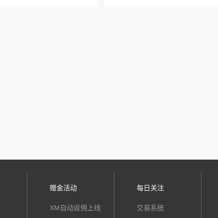
赠金活动
每日关注
户
XM自动返佣上线
交易系统