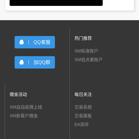
热门推荐
QQ客服
XM标准账户
XM低点差账户
加QQ群
赠金活动
每日关注
XM自动返佣上线
交易系统
XM新客户赠金
交易面板
EA测评