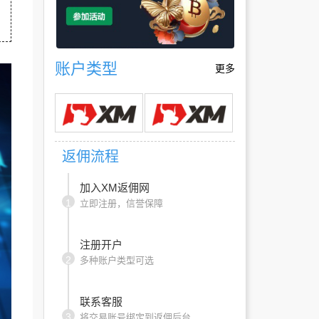
账户类型
更多
返佣流程
加入XM返佣网
1
立即注册，信誉保障
注册开户
2
多种账户类型可选
联系客服
3
将交易账号绑定到返佣后台