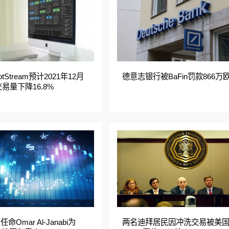
otStream预计2021年12月
德意志银行被BaFin罚款866万
易量下降16.8%
X任命Omar Al-Janabi为
两名迪拜居民因冲洗交易被美