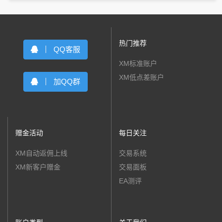
热门推荐
QQ客服
XM标准账户
XM低点差账户
加QQ群
赠金活动
每日关注
XM自动返佣上线
交易系统
XM新客户赠金
交易面板
EA测评