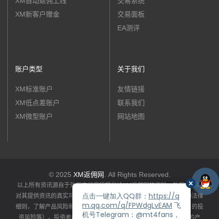
XM自动返佣上线
交易系统
XM新客户赠金
交易面板
EA测评
账户类型
关于我们
XM标准账户
友情链接
XM低点差账户
联系我们
XM微型账户
网站地图
© 2025
XM返佣网
. All Rights Reserved.
以上所有资讯源自于外汇交易商所提供给XM返佣网的资料，外汇交易商
对其提供资讯的真实可靠性和完整准确性负责。投资者应详阅产品的法律
细则，了解产品风险和收益特性（包括系统性风险和特定产品所特有的投
资风险等）。投资者应依据自身资产状况、风险承受能力选择适合的产