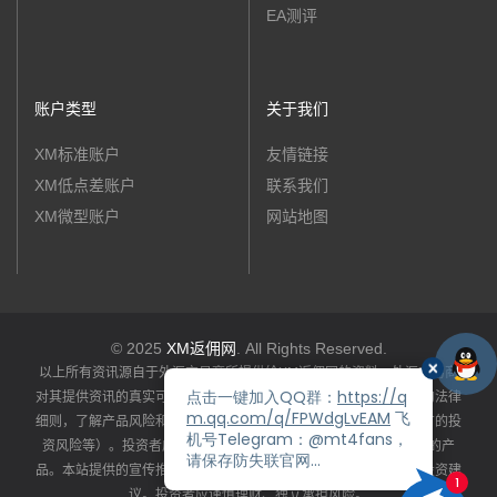
EA测评
账户类型
关于我们
XM标准账户
友情链接
XM低点差账户
联系我们
XM微型账户
网站地图
© 2025
XM返佣网
. All Rights Reserved.
以上所有资讯源自于外汇交易商所提供给XM返佣网的资料，外汇交易商
对其提供资讯的真实可靠性和完整准确性负责。投资者应详阅产品的法律
细则，了解产品风险和收益特性（包括系统性风险和特定产品所特有的投
资风险等）。投资者应依据自身资产状况、风险承受能力选择适合的产
品。本站提供的宣传推广资讯仅供投资者参考，不构成任何推荐或投资建
议。投资者应谨慎理财、独立承担风险。