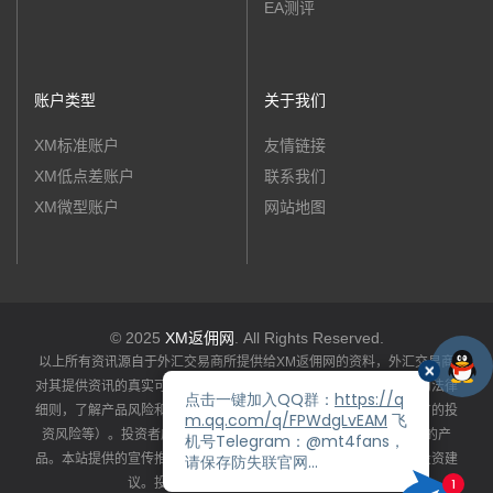
EA测评
账户类型
关于我们
XM标准账户
友情链接
XM低点差账户
联系我们
XM微型账户
网站地图
© 2025
XM返佣网
. All Rights Reserved.
以上所有资讯源自于外汇交易商所提供给XM返佣网的资料，外汇交易商
对其提供资讯的真实可靠性和完整准确性负责。投资者应详阅产品的法律
细则，了解产品风险和收益特性（包括系统性风险和特定产品所特有的投
资风险等）。投资者应依据自身资产状况、风险承受能力选择适合的产
品。本站提供的宣传推广资讯仅供投资者参考，不构成任何推荐或投资建
议。投资者应谨慎理财、独立承担风险。